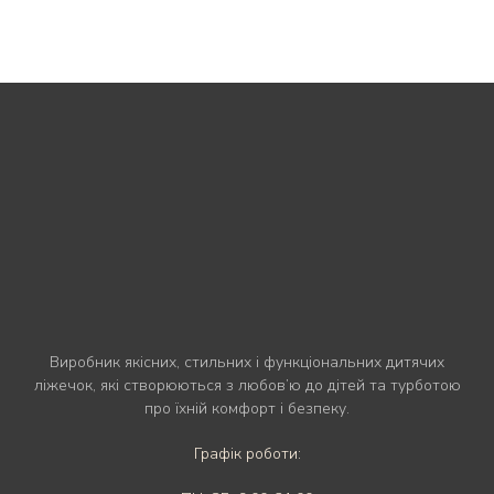
Виробник якісних, стильних і функціональних дитячих
ліжечок, які створюються з любов’ю до дітей та турботою
про їхній комфорт і безпеку.
Графік роботи: