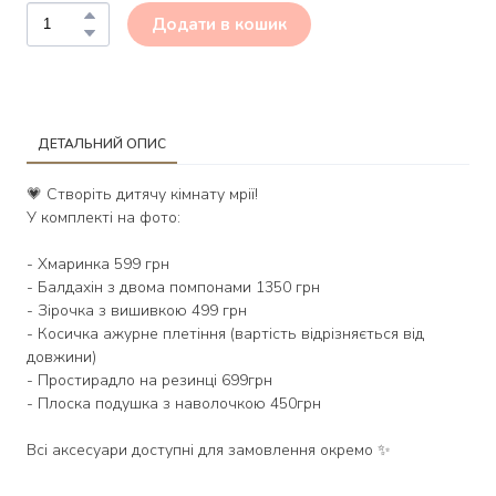
Додати в кошик
ДЕТАЛЬНИЙ ОПИС
💗 Створіть дитячу кімнату мрії!
У комплекті на фото:
- Хмаринка 599 грн
- Балдахін з двома помпонами 1350 грн
- Зірочка з вишивкою 499 грн
- Косичка ажурне плетіння (вартість відрізняється від
довжини)
- Простирадло на резинці 699грн
- Плоска подушка з наволочкою 450грн
Всі аксесуари доступні для замовлення окремо ✨