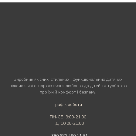
Виробник якісних, стильних і функціональних дитячих
ліжечок, які створюються з любов’ю до дітей та турботою
про їхній комфорт і безпеку.
Графік роботи:
ПН-СБ: 9:00-21:00
НД: 10:00-21:00
+380 (97) 490 11 61