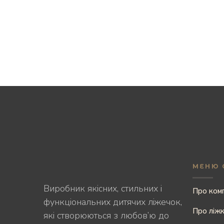
МЕНЮ 
Виробник якісних, стильних і
Про ком
функціональних дитячих ліжечок,
Про ліж
які створюються з любов’ю до