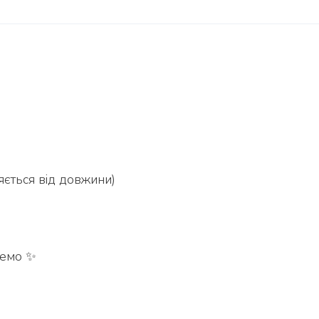
няється від довжини)
кремо ✨