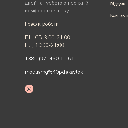
дітей та турботою про їхній
Відгуки
комфорт і безпеку.
Контакт
Графік роботи:
ПН-СБ: 9:00-21:00
НД: 10:00-21:00
+380 (97) 490 11 61
moc.liamg%40pd.aksylok