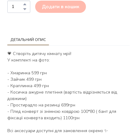
Додати в кошик
ДЕТАЛЬНИЙ ОПИС
💗 Створіть дитячу кімнату мрії!
У комплекті на фото:
- Хмаринка 599 грн
- Зайчик 499 грн
- Краплинка 499 грн
- Косичка ажурне плетіння (вартість відрізняється від
довжини)
- Простирадло на резинці 699грн
- Плед конверт зі знімною ковдрою 100*80 ( бант для
фіксації конверта входить) 1100грн
Всі аксесуари доступні для замовлення окремо ✨