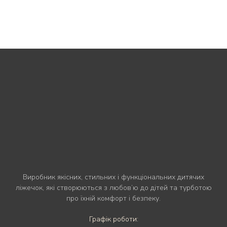
Виробник якісних, стильних і функціональних дитячих
ліжечок, які створюються з любов’ю до дітей та турботою
про їхній комфорт і безпеку.
Графік роботи: