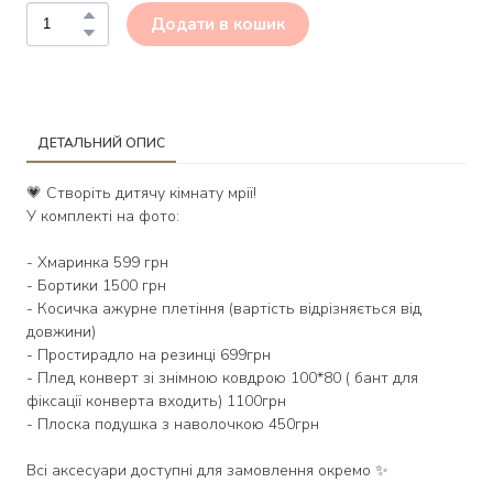
Додати в кошик
ДЕТАЛЬНИЙ ОПИС
💗 Створіть дитячу кімнату мрії!
У комплекті на фото:
- Хмаринка 599 грн
- Бортики 1500 грн
- Косичка ажурне плетіння (вартість відрізняється від
довжини)
- Простирадло на резинці 699грн
- Плед конверт зі знімною ковдрою 100*80 ( бант для
фіксації конверта входить) 1100грн
- Плоска подушка з наволочкою 450грн
Всі аксесуари доступні для замовлення окремо ✨