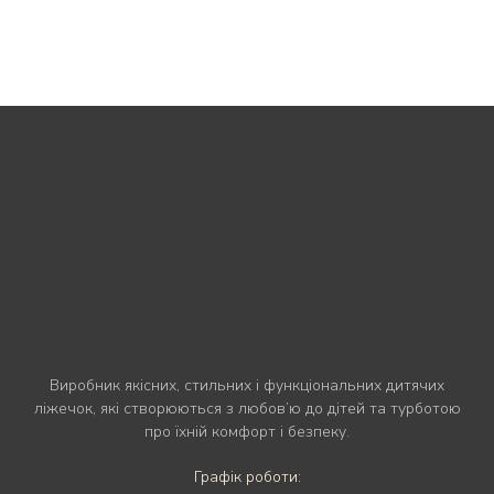
Виробник якісних, стильних і функціональних дитячих
ліжечок, які створюються з любов’ю до дітей та турботою
про їхній комфорт і безпеку.
Графік роботи: