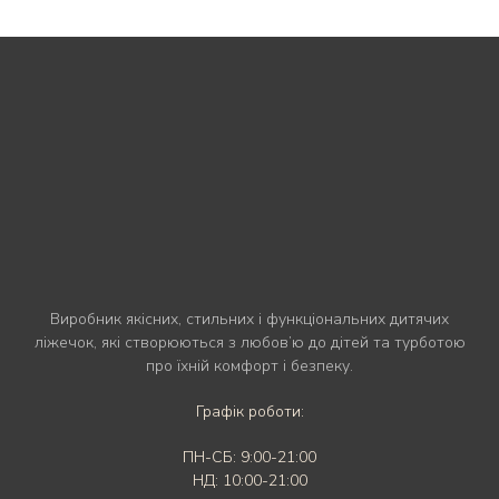
Виробник якісних, стильних і функціональних дитячих
ліжечок, які створюються з любов’ю до дітей та турботою
про їхній комфорт і безпеку.
Графік роботи:
ПН-СБ: 9:00-21:00
НД: 10:00-21:00