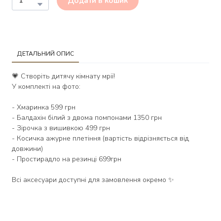
Додати в кошик
ДЕТАЛЬНИЙ ОПИС
💗 Створіть дитячу кімнату мрії!
У комплекті на фото:
- Хмаринка 599 грн
- Балдахін білий з двома помпонами 1350 грн
- Зірочка з вишивкою 499 грн
- Косичка ажурне плетіння (вартість відрізняється від
довжини)
- Простирадло на резинці 699грн
Всі аксесуари доступні для замовлення окремо ✨