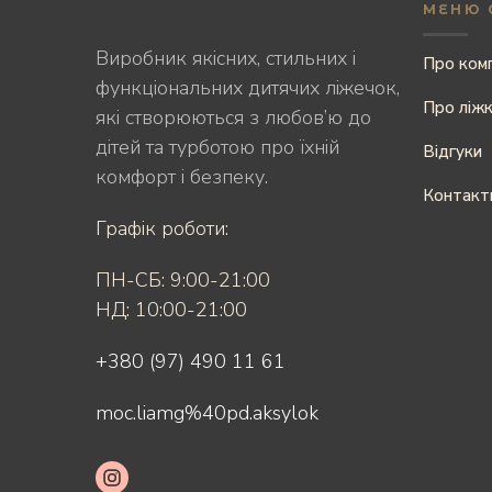
МЕНЮ 
Виробник якісних, стильних і
Про ком
функціональних дитячих ліжечок,
Про ліж
які створюються з любов’ю до
дітей та турботою про їхній
Відгуки
комфорт і безпеку.
Контакт
Графік роботи:
ПН-СБ: 9:00-21:00
НД: 10:00-21:00
+380 (97) 490 11 61
moc.liamg%40pd.aksylok