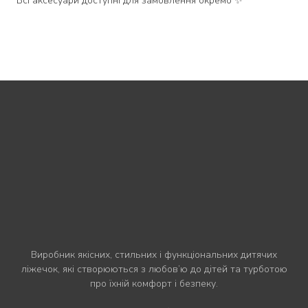
Всі аксесуари доступні для замовлення окремо ✨
Виробник якісних, стильних і функціональних дитячих
ліжечок, які створюються з любов’ю до дітей та турботою
про їхній комфорт і безпеку.