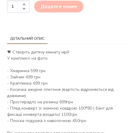
Додати в кошик
ДЕТАЛЬНИЙ ОПИС
💗 Створіть дитячу кімнату мрії!
У комплекті на фото:
- Хмаринка 599 грн
- Зайчик 499 грн
- Краплинка 499 грн
- Косичка ажурне плетіння (вартість відрізняється від
довжини)
- Простирадло на резинці 699грн
- Плед конверт зі знімною ковдрою 100*80 ( бант для
фіксації конверта входить) 1100грн
- Плоска подушка з наволочкою 450грн